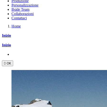
Produzione
Personalizzazione
Bside Team
Collaborazioni
Contattaci
Home
Inizio
Inizio

OK