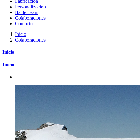
Fabricación
Personalización
Bside Team
Colaboraciones
Contacto
Inicio
Colaboraciones
Inicio
Inicio