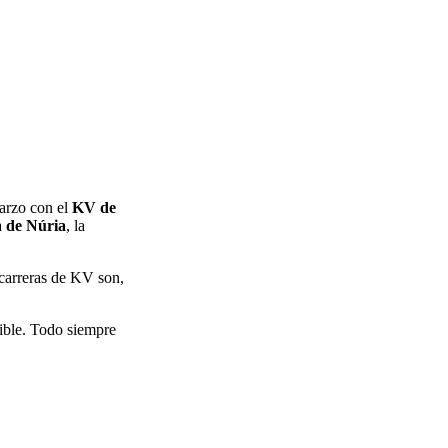
marzo con el
KV de
a de Núria
, la
carreras de KV son,
sible. Todo siempre