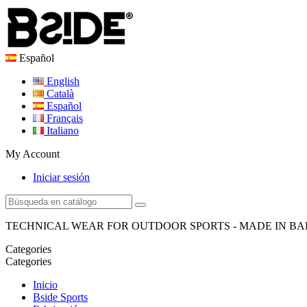
Español
English
Català
Español
Français
Italiano
My Account
Iniciar sesión
TECHNICAL WEAR FOR OUTDOOR SPORTS - MADE IN B
Categories
Categories
Inicio
Bside Sports